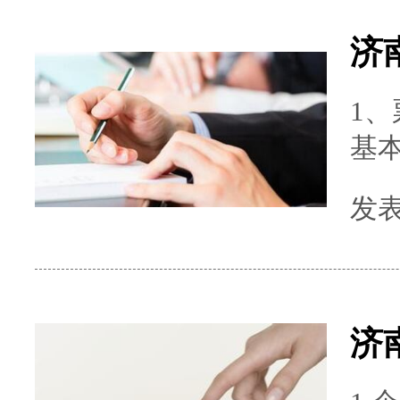
1
基
取
发表时
的
然不允许报
的真