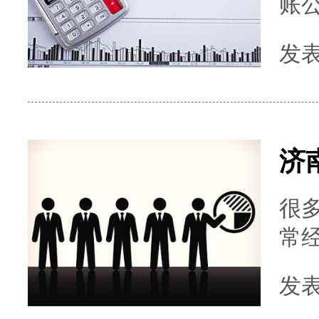
账
了
发表时
企
临
题，
很
常
理以下业务：
发表时
公