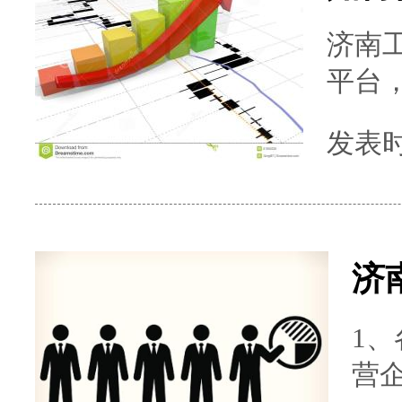
济南
平台
访问
发表时间
登记
营，
务。 注册账户： 如果您是第一次使用该平
台，您
济
1
营