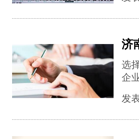
一、核心
制
产
务数
济
选
企
漏
发表时
代理
心流程 1、签订合作协
签订