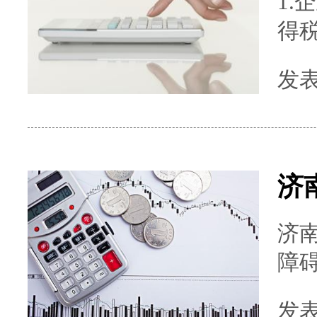
1
得税不得
业
发表时
税前扣除。 3
业
由企
济
济
障
下
发表时