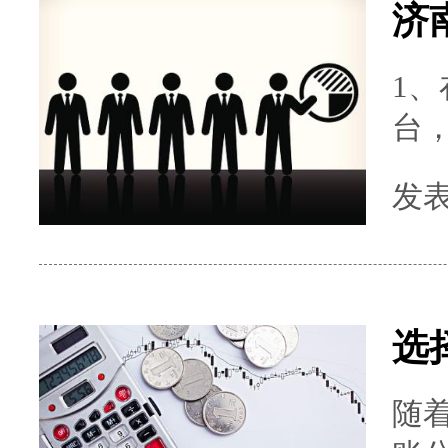
济
1、
台，
个
发表时
进行下
料
料
册
选
程、
随