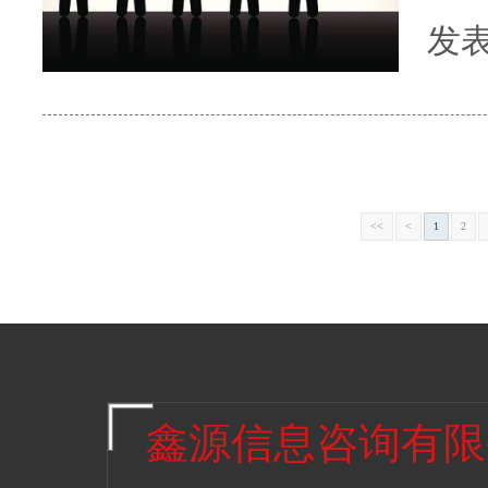
种税金销
发表时
地
果，
民
管
<<
<
1
2
鑫源信息咨询有限