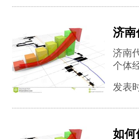
记
善涉
济南
个体
合规
发表时间
在决
工商
如何